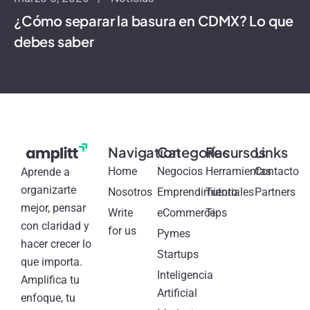
¿Cómo separar la basura en CDMX? Lo que
debes saber
Navigation
Categorías
Recursos
Links
Home
Negocios
Herramientas
Contacto
Aprende a
organizarte
Nosotros
Emprendimiento
Tutoriales
Partners
mejor, pensar
Write
eCommerce
Tips
con claridad y
for us
Pymes
hacer crecer lo
Startups
que importa.
Inteligencia
Amplifica tu
Artificial
enfoque, tu