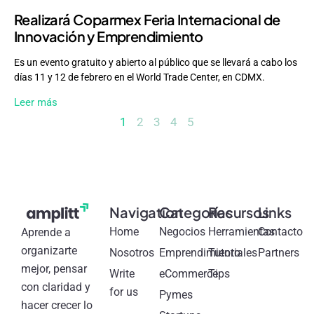
Realizará Coparmex Feria Internacional de
Innovación y Emprendimiento
Es un evento gratuito y abierto al público que se llevará a cabo los
días 11 y 12 de febrero en el World Trade Center, en CDMX.
Leer más
1
2
3
4
5
Navigation
Categorías
Recursos
Links
Home
Negocios
Herramientas
Contacto
Aprende a
organizarte
Nosotros
Emprendimiento
Tutoriales
Partners
mejor, pensar
Write
eCommerce
Tips
con claridad y
for us
Pymes
hacer crecer lo