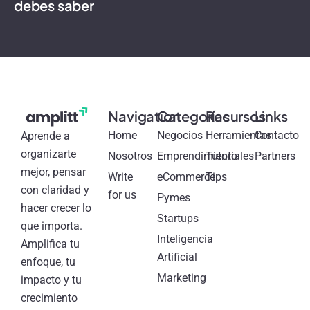
debes saber
Navigation
Categorías
Recursos
Links
Home
Negocios
Herramientas
Contacto
Aprende a
organizarte
Nosotros
Emprendimiento
Tutoriales
Partners
mejor, pensar
Write
eCommerce
Tips
con claridad y
for us
Pymes
hacer crecer lo
Startups
que importa.
Inteligencia
Amplifica tu
Artificial
enfoque, tu
Marketing
impacto y tu
crecimiento