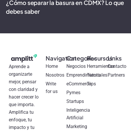
¿Cómo separar la basura en CDMX? Lo que
debes saber
Navigation
Categorías
Recursos
Links
Home
Negocios
Herramientas
Contacto
Aprende a
organizarte
Nosotros
Emprendimiento
Tutoriales
Partners
mejor, pensar
Write
eCommerce
Tips
con claridad y
for us
Pymes
hacer crecer lo
Startups
que importa.
Inteligencia
Amplifica tu
Artificial
enfoque, tu
Marketing
impacto y tu