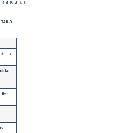
o manejar un
e
tabla
 de un
ilidad,
udios
os