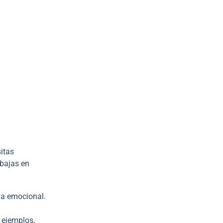
itas
abajas en
ia emocional.
 ejemplos,