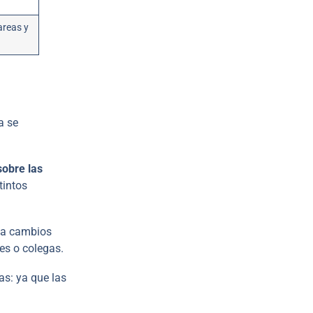
areas y
a se
sobre las
tintos
e a cambios
es o colegas.
as: ya que las