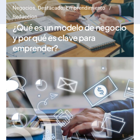
Negocios
Destacado
Emprendimiento
Redaccion
¿Qué es un modelo de negocio
y por qué es clave para
emprender?